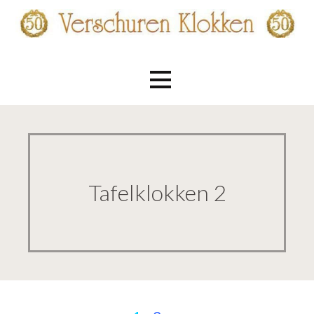
Ga
naar
de
Verschuren Klokken
inhoud
Tafelklokken 2