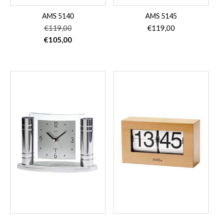
AMS 5140
AMS 5145
€
119,00
€
119,00
Oorspronkelijke
Huidige
€
105,00
prijs
prijs
was:
is:
€119,00.
€105,00.