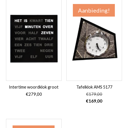
Aanbieding!
Intertime woordklok groot
Tafelklok AMS 5177
€
279,00
€
179,00
Oorspronkelijke
Huidige
€
169,00
prijs
prijs
was:
is:
€179,00.
€169,00.