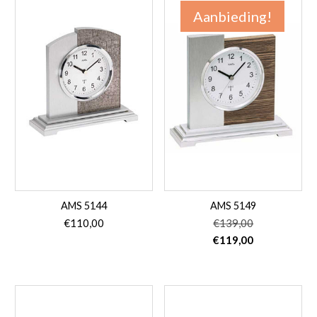
Aanbieding!
AMS 5144
AMS 5149
€
110,00
€
139,00
Oorspronkelijke
Huidige
€
119,00
prijs
prijs
was:
is:
€139,00.
€119,00.