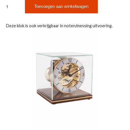
Hermle
Toevoegen aan winkelwagen
23052-
740340
aantal
Deze klok is ook verkrijgbaar in noten/messing uitvoering.