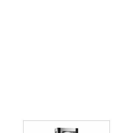
details. Vele soorten wekkers enz.
enz. Kom eens een kijkje nemen in
onze showroom !
Wij zijn geopend van dinsdag tot en
met vrijdag van 09.30 uur tot 18.00
uur.
Op zaterdag van 09.30 uur tot 17.00
uur.