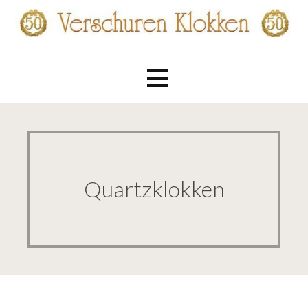
Ga
naar
de
Verschuren Klokken
inhoud
Quartzklokken