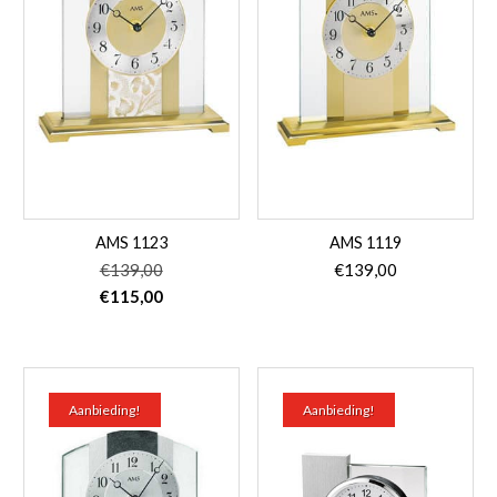
AMS 1123
AMS 1119
€
139,00
€
139,00
Oorspronkelijke
Huidige
€
115,00
prijs
prijs
was:
is:
€139,00.
€115,00.
Aanbieding!
Aanbieding!