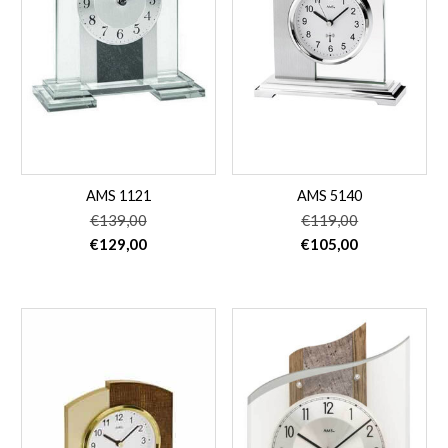
AMS 1121
AMS 5140
€
139,00
€
119,00
Oorspronkelijke
Huidige
Oorspronkelijke
Huidige
€
129,00
€
105,00
prijs
prijs
prijs
prijs
was:
is:
was:
is:
€139,00.
€129,00.
€119,00.
€105,00.