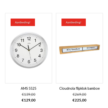
Aanbieding!
Aanbieding!
AMS 5525
Cloudnola flipklok bamboe
€
139,00
€
269,00
Oorspronkelijke
Huidige
Oorspronkelijke
Huidige
€
129,00
€
225,00
prijs
prijs
prijs
prijs
was:
is:
was:
is: