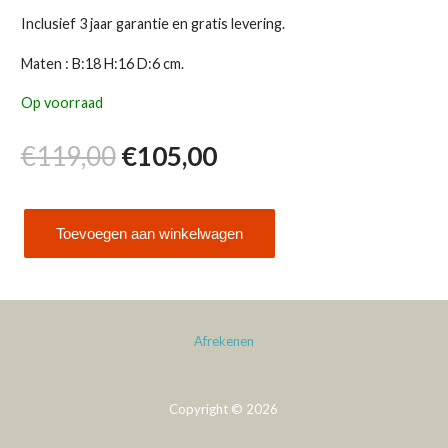
Inclusief 3 jaar garantie en gratis levering.
Maten : B:18 H:16 D:6 cm.
Op voorraad
Oorspronkelijke
Huidige
€
119,00
€
105,00
prijs
prijs
Toevoegen aan winkelwagen
was:
is:
AMS
5140
€119,00.
€105,00.
aantal
Afrekenen
Copyright © 2026