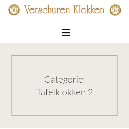
Ga
naar
de
Verschuren Klokken
inhoud
Categorie:
Tafelklokken 2