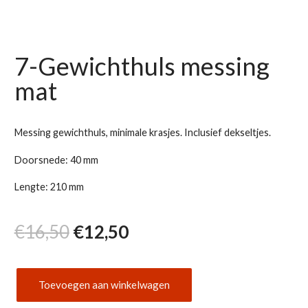
7-Gewichthuls messing
mat
Messing gewichthuls, minimale krasjes. Inclusief dekseltjes.
Doorsnede: 40 mm
Lengte: 210 mm
Oorspronkelijke
Huidige
€
16,50
€
12,50
prijs
prijs
Toevoegen aan winkelwagen
was:
is:
7-