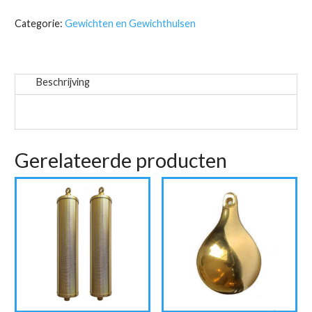
Gewichthuls
€16,50.
€12,50.
messing
Categorie:
Gewichten en Gewichthulsen
mat
aantal
Beschrijving
Gerelateerde producten