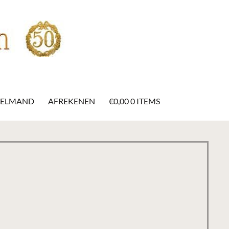
KELMAND
AFREKENEN
€
0,00
0 ITEMS