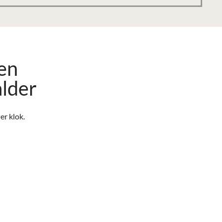
en
lder
r klok.