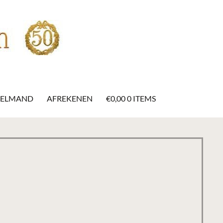
KELMAND
AFREKENEN
€
0,00
0 ITEMS