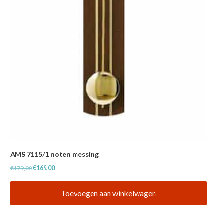
AMS 7115/1 noten messing
Oorspronkelijke
Huidige
€
179,00
€
169,00
prijs
prijs
was:
is:
Toevoegen aan winkelwagen
€179,00.
€169,00.