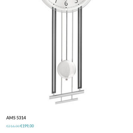
AMS 5314
Oorspronkelijke
Huidige
€
216,00
€
199,00
prijs
prijs