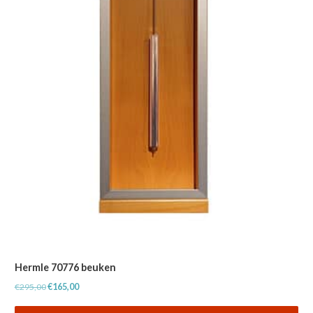
Hermle 70776 beuken
Oorspronkelijke
Huidige
€
295,00
€
165,00
prijs
prijs