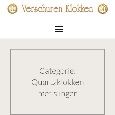
Ga
naar
de
Verschuren Klokken
inhoud
Categorie:
Quartzklokken
met slinger