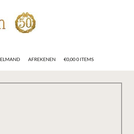
KELMAND
AFREKENEN
€
0,00
0 ITEMS