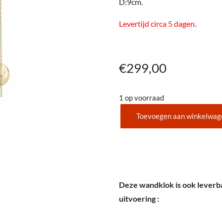
D:9cm.
Levertijd circa 5 dagen.
€
299,00
1 op voorraad
Toevoegen aan winkelwag
AMS
307
aantal
Deze wandklok is ook leverb
uitvoering :