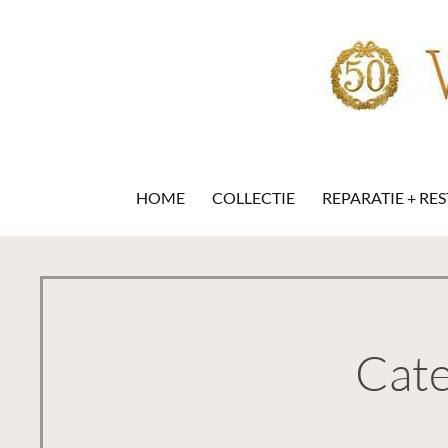
Ga
naar
de
inhoud
Verschuren Klokken
HOME
COLLECTIE
REPARATIE + RE
Cate