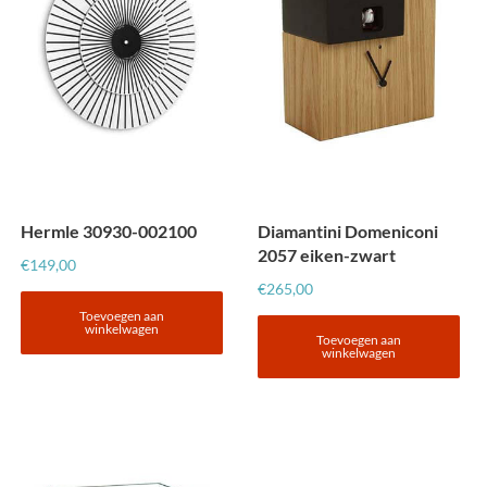
Hermle 30930-002100
Diamantini Domeniconi
2057 eiken-zwart
€
149,00
€
265,00
Toevoegen aan
winkelwagen
Toevoegen aan
winkelwagen