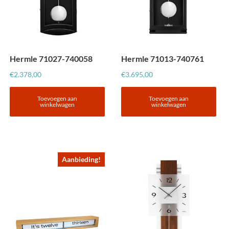
Hermle 71027-740058
Hermle 71013-740761
€
2.378,00
€
3.695,00
Toevoegen aan
Toevoegen aan
winkelwagen
winkelwagen
Aanbieding!