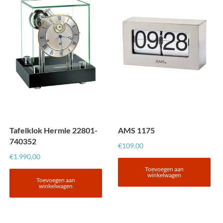
Tafelklok Hermle 22801-
AMS 1175
740352
€
109,00
€
1.990,00
Toevoegen aan
winkelwagen
Toevoegen aan
winkelwagen