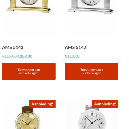
AMS 5143
AMS 5142
Oorspronkelijke
Huidige
€
119,00
€
109,00
€
119,00
prijs
prijs
was:
is:
Toevoegen aan
Toevoegen aan
winkelwagen
winkelwagen
€119,00.
€109,00.
Aanbieding!
Aanbieding!