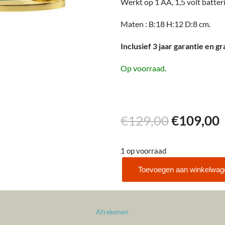
Werkt op 1 AA, 1,5 volt batteri
Maten : B:18 H:12 D:8 cm.
Inclusief 3 jaar garantie en g
Op voorraad.
Oorspron
€
129,00
€
109,00
prijs
p
1 op voorraad
was:
i
Toevoegen aan winkelwag
AMS
€129,00.
5131
aantal
Afrekenen