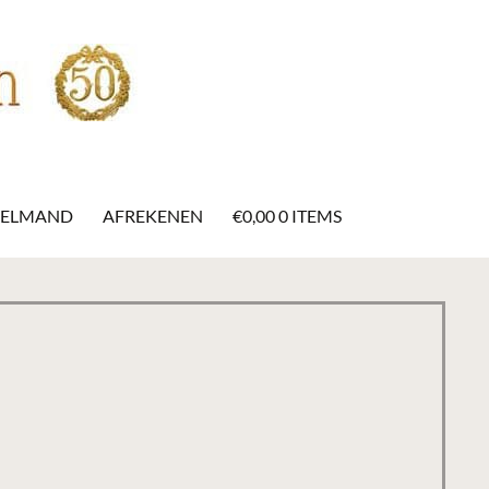
KELMAND
AFREKENEN
€
0,00
0 ITEMS