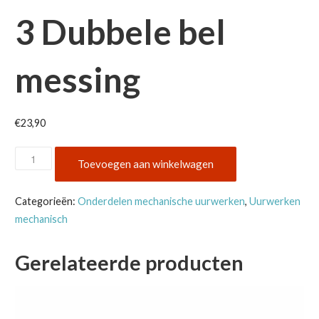
3 Dubbele bel
messing
€
23,90
3
Toevoegen aan winkelwagen
Dubbele
bel
Categorieën:
Onderdelen mechanische uurwerken
,
Uurwerken
messing
mechanisch
aantal
Gerelateerde producten