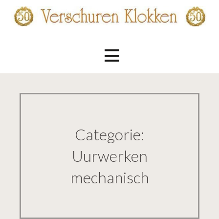
Ga
naar
de
Verschuren Klokken
inhoud
Categorie:
Uurwerken
mechanisch