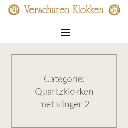
Ga
naar
de
Verschuren Klokken
inhoud
Categorie:
Quartzklokken
met slinger 2