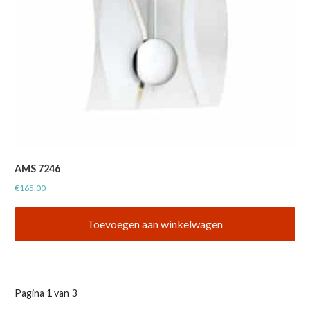
AMS 7246
€
165,00
Toevoegen aan winkelwagen
Product
Pagina 1 van 3