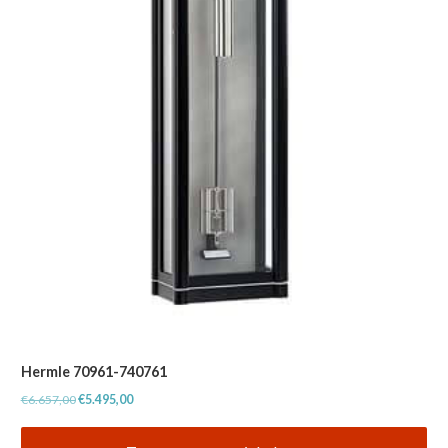
Hermle 70961-740761
Oorspronkelijke
Huidige
€
6.657,00
€
5.495,00
prijs
prijs
was:
is: