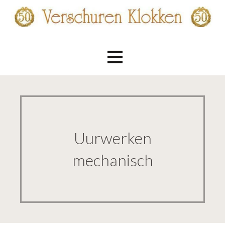
Ga
naar
de
Verschuren Klokken
inhoud
Uurwerken
mechanisch