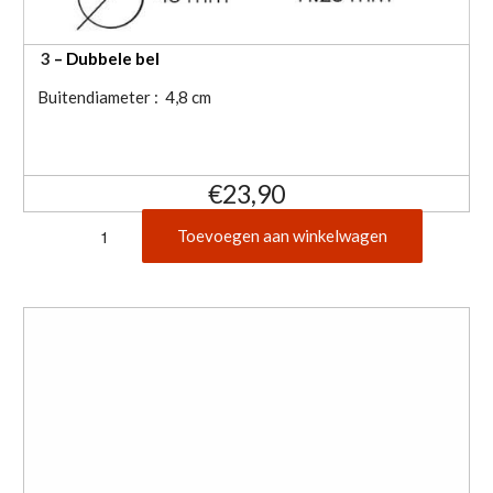
3
– Dubbele bel
Buitendiameter : 4,8 cm
€
23,90
3
Toevoegen aan winkelwagen
Dubbele
bel
messing
aantal