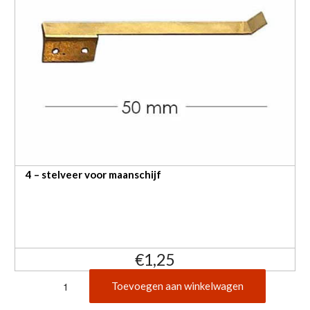
4 – stelveer voor maanschijf
€
1,25
4
Toevoegen aan winkelwagen
stelveer