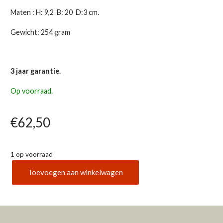
Maten : H: 9,2 B: 20 D:3 cm.
Gewicht: 254 gram
3 jaar garantie.
Op voorraad.
€
62,50
1 op voorraad
Toevoegen aan winkelwagen
TFA
35.1147.01
aantal