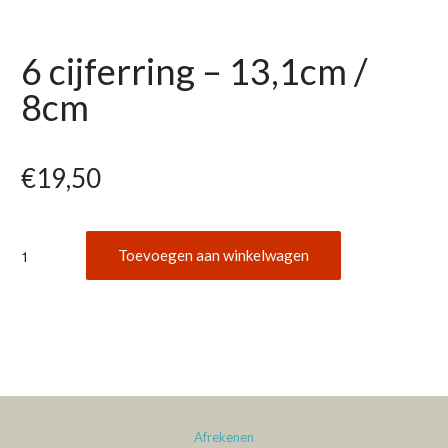
6 cijferring – 13,1cm /
8cm
€
19,50
6
Toevoegen aan winkelwagen
cijferring
-
13,1cm
/
8cm
aantal
Afrekenen