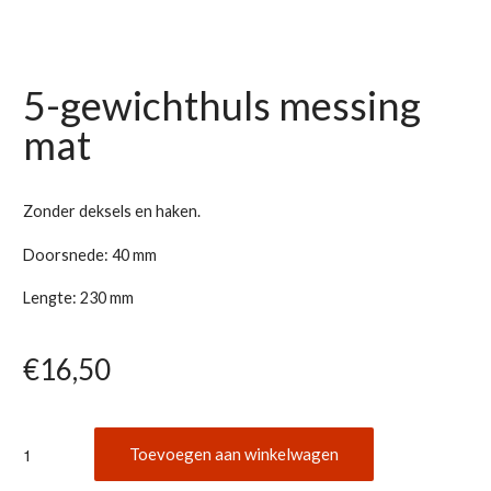
5-gewichthuls messing
mat
Zonder deksels en haken.
Doorsnede: 40 mm
Lengte: 230 mm
€
16,50
5-
Toevoegen aan winkelwagen
gewichthuls