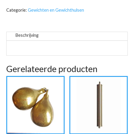
messing
mat
Categorie:
Gewichten en Gewichthulsen
aantal
Beschrijving
Gerelateerde producten