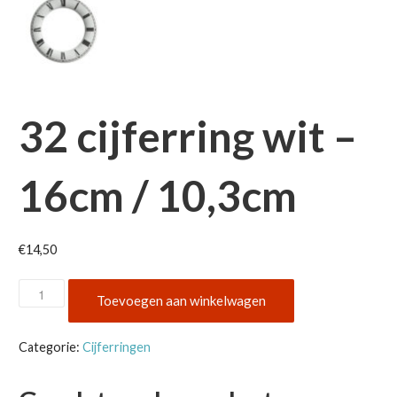
32 cijferring wit –
16cm / 10,3cm
€
14,50
32
Toevoegen aan winkelwagen
cijferring
wit
Categorie:
Cijferringen
-
16cm