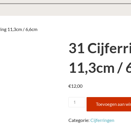
ring 11,3cm / 6,6cm
31 Cijferr
11,3cm / 
€
12,00
31
Toevoegen aan wi
Cijferring
11,3cm
Categorie:
Cijferringen
/