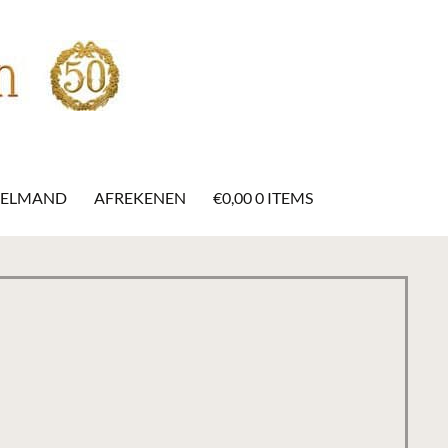
KELMAND
AFREKENEN
€
0,00
0 ITEMS