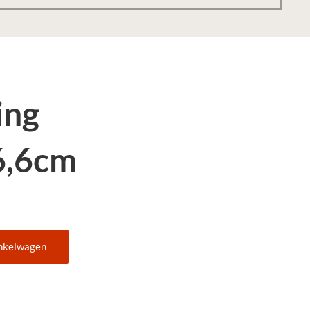
ing
6,6cm
nkelwagen