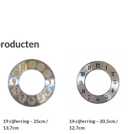
6,6cm
aantal
producten
19 cijferring – 25cm /
14 cijferring – 20,5cm /
13,7cm
12,7cm