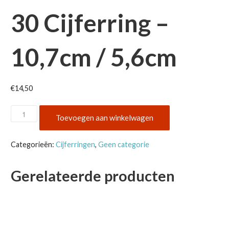
30 Cijferring –
10,7cm / 5,6cm
€
14,50
30
Toevoegen aan winkelwagen
Cijferring
-
Categorieën:
Cijferringen
,
Geen categorie
10,7cm
/
Gerelateerde producten
5,6cm
aantal