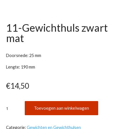
11-Gewichthuls zwart
mat
Doorsnede: 25 mm
Lengte: 190 mm
€
14,50
11-
Toevoegen aan winkelwagen
Gewichthuls
zwart
mat
Categorie:
Gewichten en Gewichthulsen