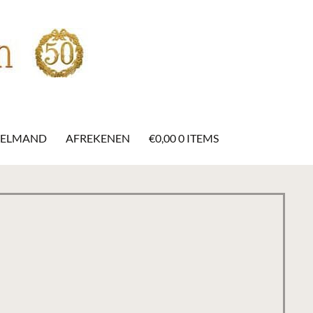
KELMAND
AFREKENEN
€
0,00
0 ITEMS