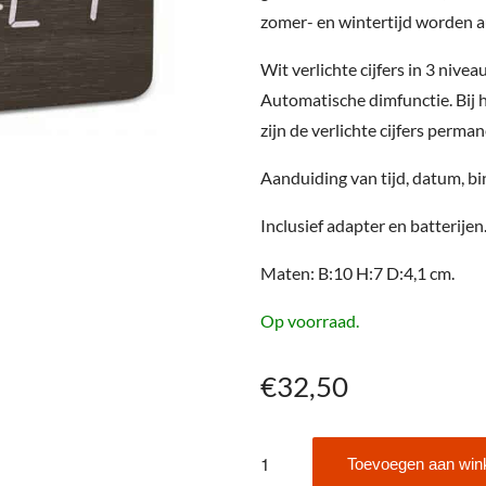
zomer- en wintertijd worden a
Wit verlichte cijfers in 3 nive
Automatische dimfunctie. Bij 
zijn de verlichte cijfers perma
Aanduiding van tijd, datum, b
Inclusief adapter en batterijen
Maten: B:10 H:7 D:4,1 cm.
Op voorraad.
€
32,50
TFA
Toevoegen aan win
60.2549.08