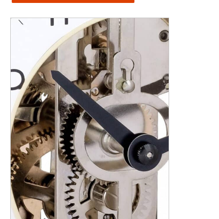
23056-
740791
aantal