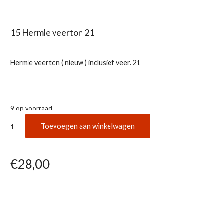
15 Hermle veerton 21
Hermle veerton ( nieuw ) inclusief veer. 21
9 op voorraad
15
Toevoegen aan winkelwagen
Hermle
veerton
21
€
28,00
aantal