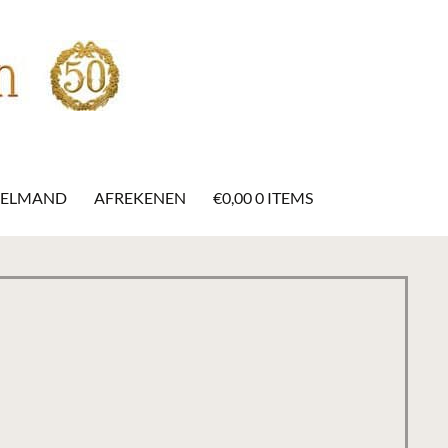
KELMAND
AFREKENEN
€
0,00
0 ITEMS