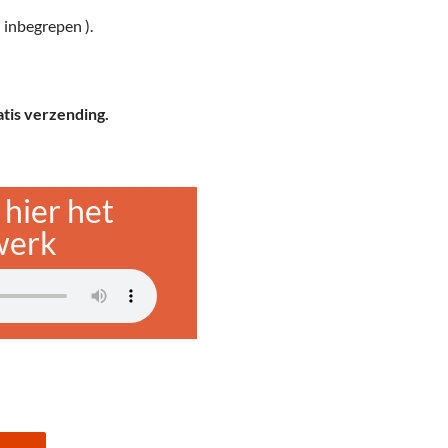
 inbegrepen ).
ratis verzending.
 hier het
werk