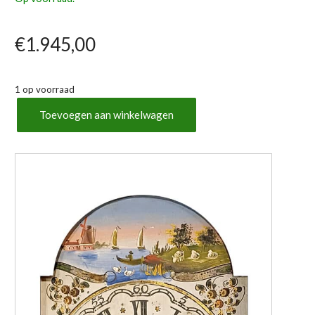
€
1.945,00
1 op voorraad
Toevoegen aan winkelwagen
Antiek
"Kantoortje"
aantal