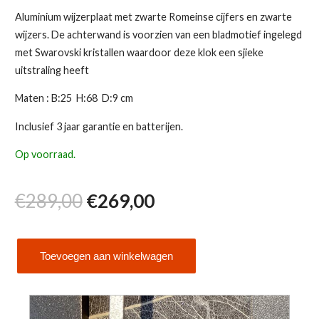
Aluminium wijzerplaat met zwarte Romeinse cijfers en zwarte
wijzers. De achterwand is voorzien van een bladmotief ingelegd
met Swarovski kristallen waardoor deze klok een sjieke
uitstraling heeft
Maten : B:25 H:68 D:9 cm
Inclusief 3 jaar garantie en batterijen.
Op voorraad.
Oorspronkelijke
Huidige
€
289,00
€
269,00
prijs
prijs
Toevoegen aan winkelwagen
was:
is:
AMS
5324
€289,00.
€269,00.
aantal