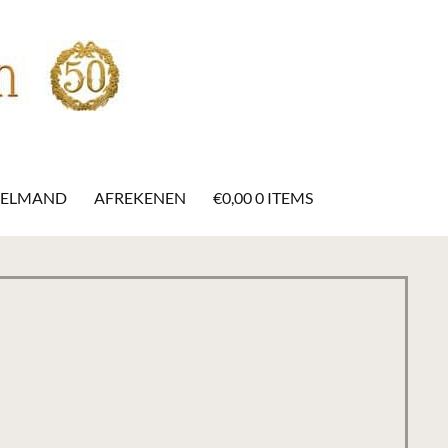
KELMAND
AFREKENEN
€
0,00
0 ITEMS