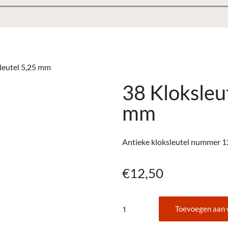
leutel 5,25 mm
38 Kloksleu
mm
Antieke kloksleutel nummer 1
€
12,50
38
Toevoegen aan
Kloksleutel