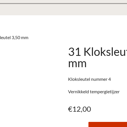
leutel 3,50 mm
31 Kloksleu
mm
Kloksleutel nummer 4
Vernikkeld tempergietijzer
€
12,00
31