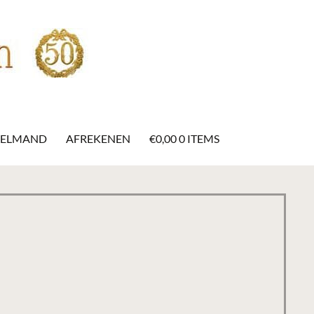
KELMAND
AFREKENEN
€
0,00
0 ITEMS