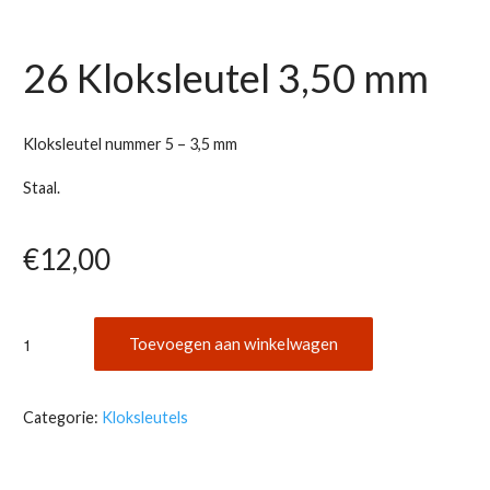
26 Kloksleutel 3,50 mm
Kloksleutel nummer 5 – 3,5 mm
Staal.
€
12,00
26
Toevoegen aan winkelwagen
Kloksleutel
3,50
mm
Categorie:
Kloksleutels
aantal