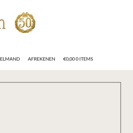
KELMAND
AFREKENEN
€
0,00
0 ITEMS