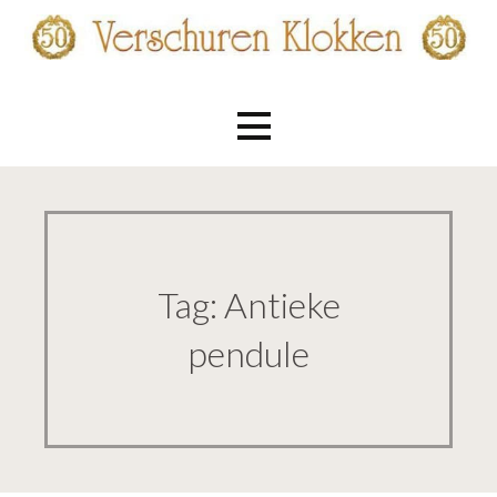
Ga
naar
de
Verschuren Klokken
inhoud
Tag: Antieke
pendule