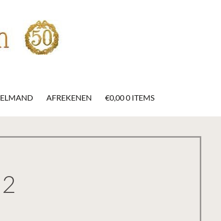
ELMAND
AFREKENEN
€
0,00
0 ITEMS
 2