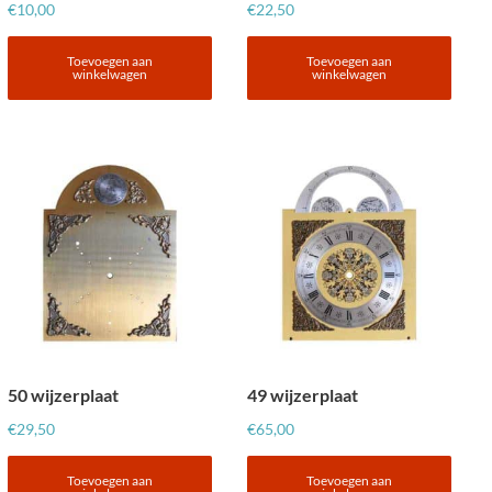
€
10,00
€
22,50
Toevoegen aan
Toevoegen aan
winkelwagen
winkelwagen
50 wijzerplaat
49 wijzerplaat
€
29,50
€
65,00
Toevoegen aan
Toevoegen aan