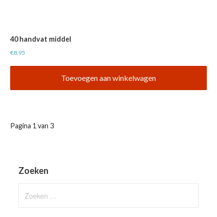
40 handvat middel
€
8,95
Toevoegen aan winkelwagen
Product
Pagina 1 van 3
Navigatie
Zoeken
Zoeken
naar: