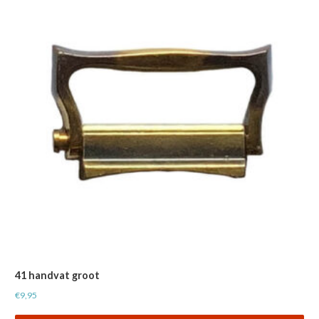
41 handvat groot
€
9,95