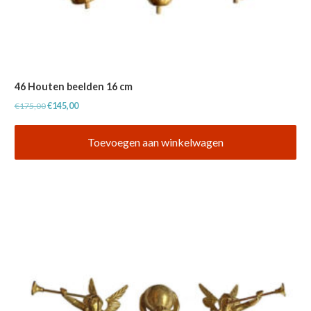
46 Houten beelden 16 cm
Oorspronkelijke
Huidige
€
175,00
€
145,00
prijs
prijs
was:
is:
Toevoegen aan winkelwagen
€175,00.
€145,00.