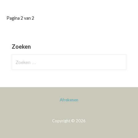
Product
Pagina 2 van 2
Navigatie
Zoeken
Zoeken
naar:
Afrekenen
Copyright © 2026